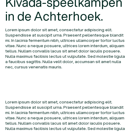
Kivada-speelkampen
Onze expertise
Onze expertise
in de Achterhoek.
Productie
Productie
Productie
Logistiek
Logistiek
Logistiek
Lorem ipsum dolor sit amet, consectetur adipiscing elit.
Suspendisse at suscipit urna. Praesent pellentesque blandit
Transport
Transport
Transport
mi. In lacinia fermentum nibh, ultrices ullamcorper tortor luctus
vitae. Nunc a neque posuere, ultrices lorem interdum, aliquam
Ons
tellus. Nullam convallis lacus sit amet dolor iaculis posuere.
verhaal
Nulla maximus facilisis lectus ut vulputate. Sed molestie ligula
Makers van verschil
Makers van verschil
Makers van verschil
a faucibus sagittis. Nulla velit dolor, accumsan sit amet nulla
nec, cursus venenatis mauris.
Kernwaarden
Kernwaarden
Kernwaarden
Nevenvestigingen
Nevenvestigingen
Nevenvestigingen
Kwaliteit
Certificeringen
Lorem ipsum dolor sit amet, consectetur adipiscing elit.
Certificeringen
Certificeringen
Suspendisse at suscipit urna. Praesent pellentesque blandit
mi. In lacinia fermentum nibh, ultrices ullamcorper tortor luctus
vitae. Nunc a neque posuere, ultrices lorem interdum, aliquam
Contact
Contact
Contact
tellus. Nullam convallis lacus sit amet dolor iaculis posuere.
Nulla maximus facilisis lectus ut vulputate. Sed molestie ligula
Vacatures