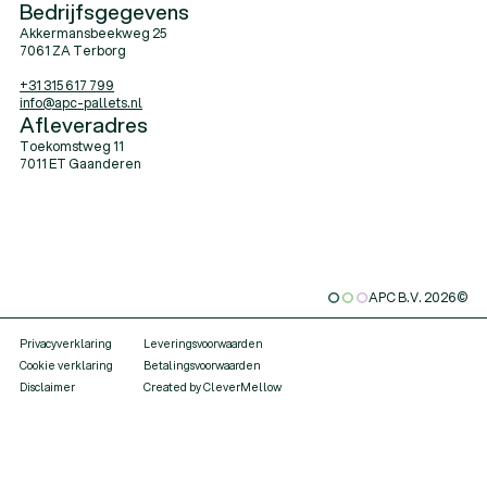
Bedrijfsgegevens
Akkermansbeekweg 25
7061 ZA Terborg
+31 315 617 799
info@apc-pallets.nl
Afleveradres
Toekomstweg 11
7011 ET Gaanderen
APC B.V.
2026
©
Privacyverklaring
Leveringsvoorwaarden
Cookie verklaring
Betalingsvoorwaarden
Disclaimer
Created by CleverMellow