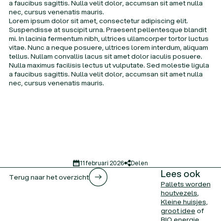
a faucibus sagittis. Nulla velit dolor, accumsan sit amet nulla
Vacatures
Vacatures
nec, cursus venenatis mauris.
Lorem ipsum dolor sit amet, consectetur adipiscing elit.
Suspendisse at suscipit urna. Praesent pellentesque blandit
mi. In lacinia fermentum nibh, ultrices ullamcorper tortor luctus
vitae. Nunc a neque posuere, ultrices lorem interdum, aliquam
tellus. Nullam convallis lacus sit amet dolor iaculis posuere.
Nulla maximus facilisis lectus ut vulputate. Sed molestie ligula
a faucibus sagittis. Nulla velit dolor, accumsan sit amet nulla
nec, cursus venenatis mauris.
11 februari 2026
Delen
Lees ook
Terug naar het overzicht
Pallets worden
houtvezels
Kleine huisjes,
groot idee
BIO energie