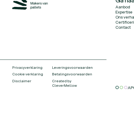
Ga naa
Aanbod
Expertise
Ons verha
Certifice
Contact
Privacyverklaring
Leveringsvoorwaarden
Cookie verklaring
Betalingsvoorwaarden
Disclaimer
Created by
CleverMellow
AP