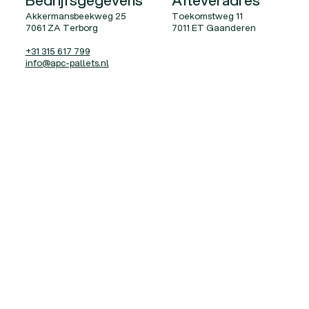
Bedrijfsgegevens
Afleveradres
Akkermansbeekweg 25
Toekomstweg 11
7061 ZA Terborg
7011 ET Gaanderen
+31 315 617 799
info@apc-pallets.nl