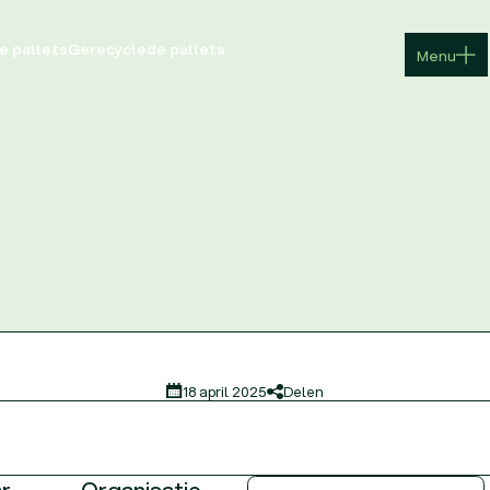
Menu
e pallets
Gerecyclede pallets
Menu
18 april 2025
Delen