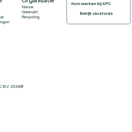
r
Organisatie
Kom werken bij APC
Nieuw
Bekijk vacatures
Gebruikt
Bekijk vacatures
Bekijk vacatures
al
Recycling
ringen
C B.V.
2026
©