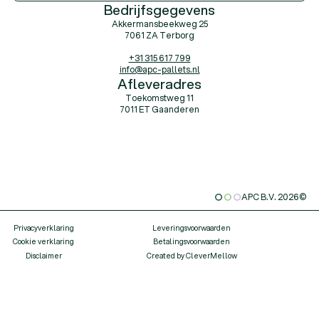
Bedrijfsgegevens
Akkermansbeekweg 25
7061 ZA Terborg
+31 315 617 799
info@apc-pallets.nl
Afleveradres
Toekomstweg 11
7011 ET Gaanderen
APC B.V.
2026
©
Privacyverklaring
Leveringsvoorwaarden
Cookie verklaring
Betalingsvoorwaarden
Disclaimer
Created by CleverMellow