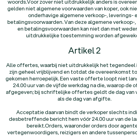
woords.Voor zover niet uitdrukkelijk anders is over
Onze expertise
Onze expertise
gelden niet algemene voorwaarden van koper, ook nie
Productie
onderhavige algemene verkoop-, leverings- 
Productie
Productie
betalingsvoorwaarden. Van deze algemene verkoop-, 
Logistiek
en betalingsvoorwaarden kan niet dan met weder
Logistiek
Logistiek
uitdrukkelijke toestemming worden afgewek
Transport
Transport
Transport
Artikel 2
Ons
verhaal
Makers van verschil
Makers van verschil
Makers van verschil
Alle offertes, waarbij niet uitdrukkelijk het tegendeel
zijn geheel vrijblijvend en totdat de overeenkomst to
Kernwaarden
Kernwaarden
Kernwaarden
gekomen herroepelijk. Een vaste offerte loopt niet lan
24.00 uur van de vijfde werkdag na die, waarop de of
Nevenvestigingen
Nevenvestigingen
Nevenvestigingen
afgegeven; bij schriftelijke offertes geldt de dag van
Kwaliteit
als de dag van afgifte.
Certificeringen
Certificeringen
Certificeringen
Acceptatie daarvan bindt de verkoper slechts ind
desbetreffende bericht hem vóór 24.00 uur van de l
Contact
bereikt.Orders, waaronder orders door agent
Contact
Contact
vertegenwoordigers, reizigers en andere tussenpers
Vacatures