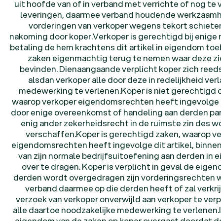
uit hoofde van of in verband met verrichte of nog te 
leveringen, daarmee verband houdende werkzaam
vorderingen van verkoper wegens tekort schieten
nakoming door koper.Verkoper is gerechtigd bij enige n
betaling de hem krachtens dit artikel in eigendom t
zaken eigenmachtig terug te nemen waar deze zi
bevinden. Dienaangaande verplicht koper zich reeds
alsdan verkoper alle door deze in redelijkheid ve
medewerking te verlenen.Koper is niet gerechtigd 
waarop verkoper eigendomsrechten heeft ingevolge di
door enige overeenkomst of handeling aan derden pa
enig ander zekerheidsrecht in de ruimste zin des w
verschaffen.Koper is gerechtigd zaken, waarop v
eigendomsrechten heeft ingevolge dit artikel, binnen
van zijn normale bedrijfsuitoefening aan derden in
over te dragen. Koper is verplicht in geval de eige
derden wordt overgedragen zijn vorderingsrechten we
verband daarmee op die derden heeft of zal verkri
verzoek van verkoper onverwijld aan verkoper te ver
alle daartoe noodzakelijke medewerking te verlenen.
eigendom van de zaken op koper overgaat doordat d