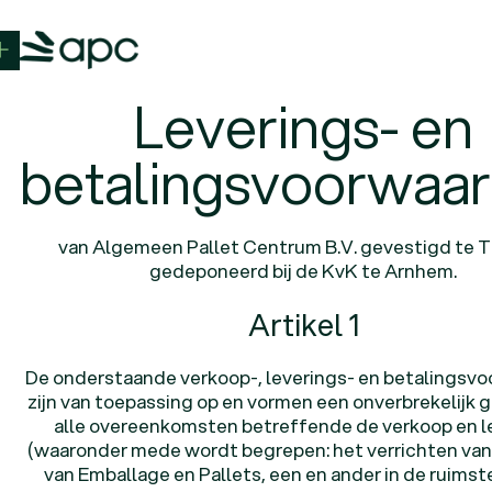
u
Leverings- en
APC
Nieuwe pallets
Nieuwe pallets
Nieuwe pallets
betalingsvoorwaa
Gebruikte pallets
Gebruikte pallets
Gebruikte pallets
Gerecyclede pallets
Gerecyclede pallets
erecyclede pallets
van Algemeen Pallet Centrum B.V. gevestigd te 
gedeponeerd bij de KvK te Arnhem.
Aanbod
Ons aanbod
Ons aanbod
Ons aanbod
Artikel 1
Pallets
Pallets
Pallets
De onderstaande verkoop-, leverings- en betalingsv
Maatwerk
Maatwerk
Maatwerk
zijn van toepassing op en vormen een onverbrekelijk 
alle overeenkomsten betreffende de verkoop en l
Gitterboxen
Gitterboxen
Gitterboxen
(waaronder mede wordt begrepen: het verrichten van
Expertise
van Emballage en Pallets, een en ander in de ruimst
Onze expertise