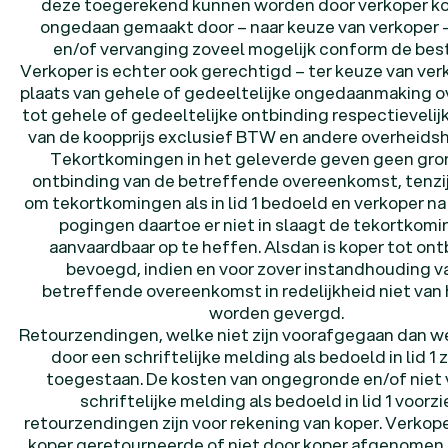
deze toegerekend kunnen worden door verkoper k
ongedaan gemaakt door – naar keuze van verkoper –
en/of vervanging zoveel mogelijk conform de best
Verkoper is echter ook gerechtigd – ter keuze van ver
plaats van gehele of gedeeltelijke ongedaanmaking o
tot gehele of gedeeltelijke ontbinding respectievelijk
van de koopprijs exclusief BTW en andere overheids
Tekortkomingen in het geleverde geven geen gro
ontbinding van de betreffende overeenkomst, tenzij
om tekortkomingen als in lid 1 bedoeld en verkoper n
pogingen daartoe er niet in slaagt de tekortkomi
aanvaardbaar op te heffen. Alsdan is koper tot ont
bevoegd, indien en voor zover instandhouding v
betreffende overeenkomst in redelijkheid niet van
worden gevergd.
Retourzendingen, welke niet zijn voorafgegaan dan w
door een schriftelijke melding als bedoeld in lid 1 z
toegestaan. De kosten van ongegronde en/of niet 
schriftelijke melding als bedoeld in lid 1 voorz
retourzendingen zijn voor rekening van koper. Verkop
koper geretourneerde of niet door koper afgenomen