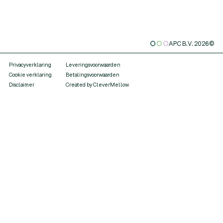
APC B.V.
2026
©
Privacyverklaring
Leveringsvoorwaarden
Cookie verklaring
Betalingsvoorwaarden
Disclaimer
Created by CleverMellow