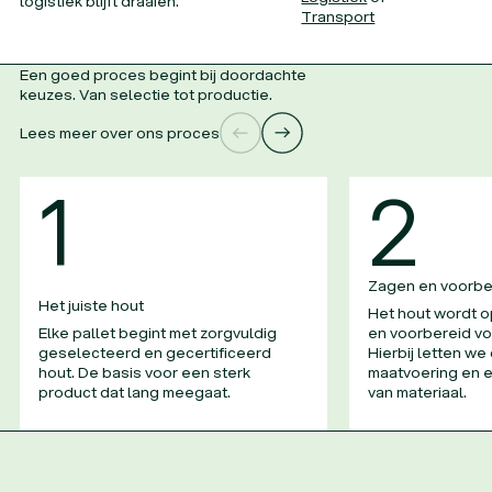
logistiek blijft draaien.
Vacatures
Vacatures
Transport
Een goed proces begint bij doordachte
keuzes. Van selectie tot productie.
Lees meer over ons proces
1
2
Zagen en voorbe
Het juiste hout
Het hout wordt 
Elke pallet begint met zorgvuldig
en voorbereid vo
geselecteerd en gecertificeerd
Hierbij letten we 
hout. De basis voor een sterk
maatvoering en e
product dat lang meegaat.
van materiaal.