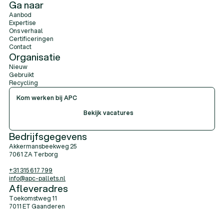
Ga naar
Aanbod
Expertise
Ons verhaal
Certificeringen
Contact
Organisatie
Nieuw
Gebruikt
Recycling
Kom werken bij APC
Bekijk vacatures
Bekijk vacatures
Bekijk vacatures
Bedrijfsgegevens
Akkermansbeekweg 25
7061 ZA Terborg
+31 315 617 799
info@apc-pallets.nl
Afleveradres
Toekomstweg 11
7011 ET Gaanderen