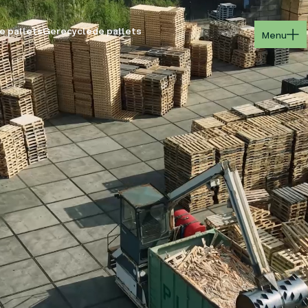
Menu
e pallets
Gerecyclede pallets
Menu