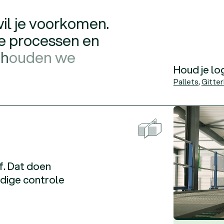
w
i
l
j
e
v
o
o
r
k
o
m
e
n
.
e
p
r
o
c
e
s
s
e
n
e
n
h
o
u
d
e
n
w
e
Houd je lo
Pallets
,
Gitte
f. Dat doen
edige controle