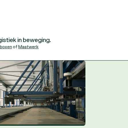
gistiek in beweging.
rboxen
of
Maatwerk