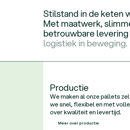
S
t
i
l
s
t
a
n
d
i
n
d
e
k
e
t
e
n
M
e
t
m
a
a
t
w
e
r
k
,
s
l
i
m
m
b
e
t
r
o
u
w
b
a
r
e
l
e
v
e
r
i
n
g
l
o
g
i
s
t
i
e
k
i
n
b
e
w
e
g
i
n
g
.
Productie
We maken al onze pallets zel
we snel, flexibel en met voll
over kwaliteit en levertijd.
Meer over
Meer over
Meer over