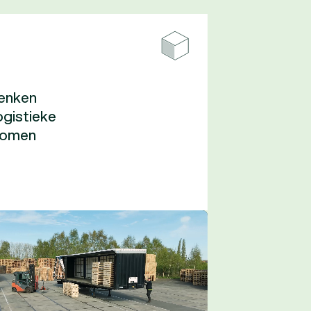
denken
ogistieke
komen